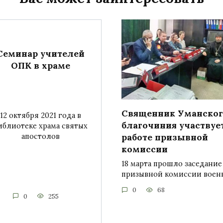
Семинар учителей
ОПК в храме
Священник Уманског
12 октября 2021 года в
благочиния участвуе
иблиотеке храма святых
работе призывной
апостолов
комиссии
18 марта прошло заседание
призывной комиссии воен
0
68
0
255