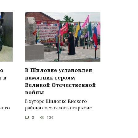
о
В Шиловке установлен
т в
памятник героям
Великой Отечественной
войны
В хуторе Шиловке Ейского
ного
района состоялось открытие
0
104