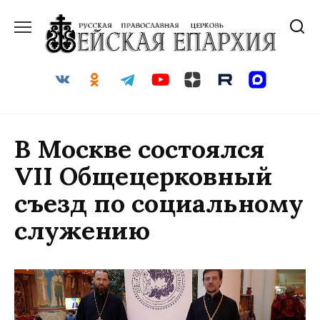
Перейти
к
содержанию
В Москве состоялся
VII Общецерковный
съезд по социальному
служению