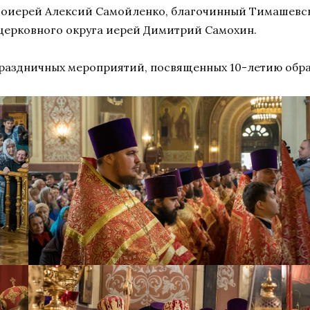
тоиерей Алексий Самойленко, благочинный Тимашевск
церковного округа иерей Димитрий Самохин.
праздничных мероприятий, посвященных 10-летию обр