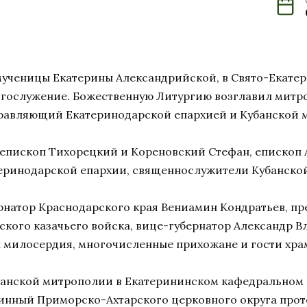
омученицы Екатерины Александрийской, в Свято-Екат
огослужение. Божественную Литургию возглавил митр
равляющий Екатеринодарской епархией и Кубанской 
епископ Тихорецкий и Кореновский Стефан, епископ
теринодарской епархии, священнослужители Кубанско
рнатор Краснодарского края Вениамин Кондратьев, пр
ского казачьего войска, вице-губернатор Александр В
ы милосердия, многочисленные прихожане и гости хра
убанской митрополии в Екатерининском кафедральном 
чинный Приморско-Ахтарского церковного округа про