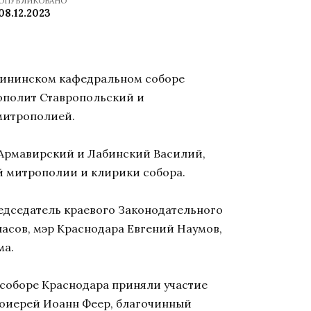
ОПУБЛИКОВАНО
08.12.2023
ерининском кафедральном соборе
ополит Ставропольский и
митрополией.
 Армавирский и Лабинский Василий,
й митрополии и клирики собора.
едседатель краевого Законодательного
ласов, мэр Краснодара Евгений Наумов,
ма.
соборе Краснодара приняли участие
тоиерей Иоанн Феер, благочинный