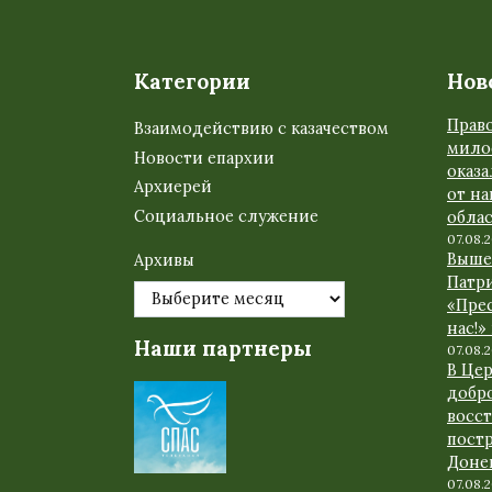
Категории
Нов
Прав
Взаимодействию с казачеством
мило
Новости епархии
оказ
Архиерей
от н
Социальное служение
обла
07.08.
Выше
Архивы
Патр
«Прес
нас!»
Наши партнеры
07.08.
В Це
добр
восс
пост
Доне
07.08.