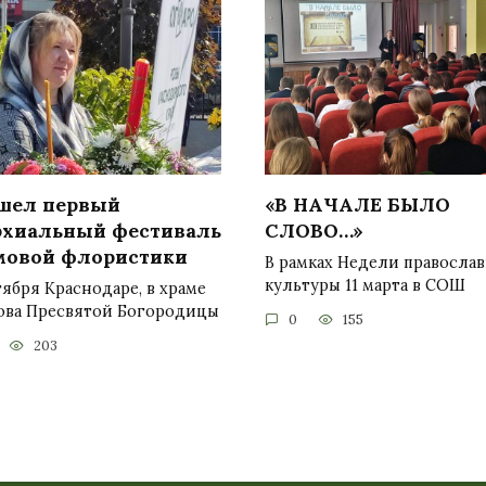
шел первый
«В НАЧАЛЕ БЫЛО
рхиальный фестиваль
СЛОВО…»
мовой флористики
В рамках Недели правосла
культуры 11 марта в СОШ
тября Краснодаре, в храме
ова Пресвятой Богородицы
0
155
203