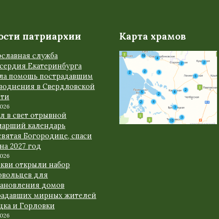
ости патриархии
Карта храмов
ославная служба
сердия Екатеринбурга
ала помощь пострадавшим
аводнения в Свердловской
сти
2026
л в свет отрывной
иарший календарь
вятая Богородице, спаси
 на 2027 год
2026
ркви открыли набор
овольцев для
тановления домов
радавших мирных жителей
цка и Горловки
2026