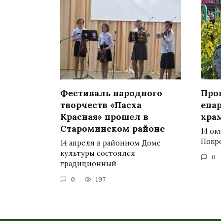
Фестиваль народного
Про
творчеств «Пасха
епа
Красная» прошел в
хра
Староминском районе
14 ок
Покр
14 апреля в районном Доме
культуры состоялся
0
традиционный
0
197