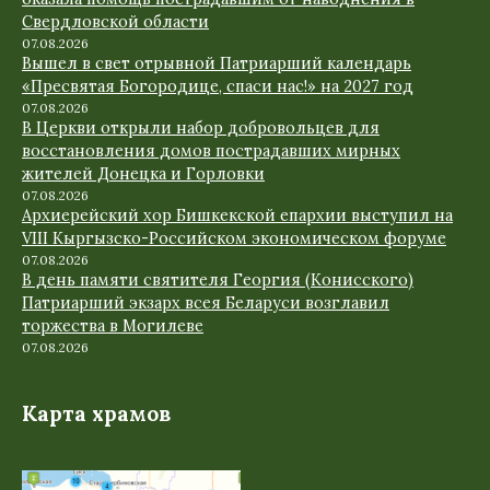
Свердловской области
07.08.2026
Вышел в свет отрывной Патриарший календарь
«Пресвятая Богородице, спаси нас!» на 2027 год
07.08.2026
В Церкви открыли набор добровольцев для
восстановления домов пострадавших мирных
жителей Донецка и Горловки
07.08.2026
Архиерейский хор Бишкекской епархии выступил на
VIII Кыргызско-Российском экономическом форуме
07.08.2026
В день памяти святителя Георгия (Конисского)
Патриарший экзарх всея Беларуси возглавил
торжества в Могилеве
07.08.2026
Карта храмов