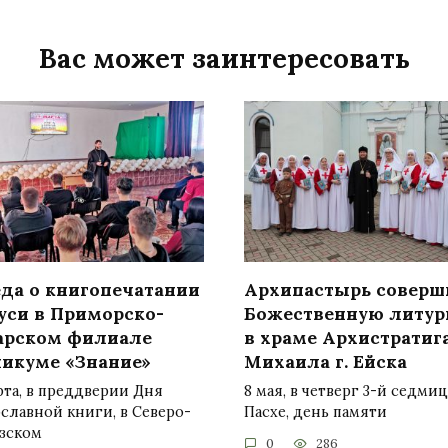
Вас может заинтересовать
еда о книгопечатании
Архипастырь соверш
уси в Приморско-
Божественную литур
арском филиале
в храме Архистратиг
никуме «Знание»
Михаила г. Ейска
рта, в преддверии Дня
8 мая, в четверг 3-й седми
славной книги, в Северо-
Пасхе, день памяти
азском
0
286