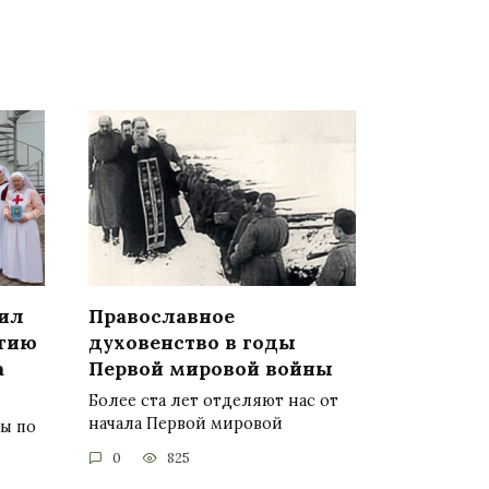
ил
Православное
гию
духовенство в годы
а
Первой мировой войны
Более ста лет отделяют нас от
начала Первой мировой
цы по
0
825