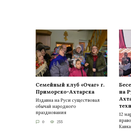
Семейный клуб «Очаг» г.
Бес
Приморско-Ахтарска
на Р
Ахт
Издавна на Руси существовал
тех
обычай народного
празднования
12 ма
право
0
255
Кавк