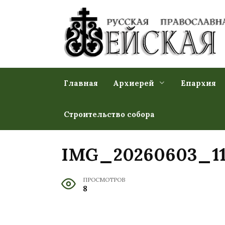
Перейти
к
содержанию
Главная
Архиерей
Епархия
Строительство собора
IMG_20260603_11
ПРОСМОТРОВ
8