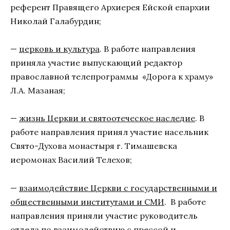
референт Правящего Архиерея Ейской епархии
Николай Галабурдин;
—
церковь и культура
. В работе направления
приняла участие выпускающий редактор
православной телепрограммы «Дорога к храму»
Л.А. Мазаная;
—
жизнь Церкви и святоотеческое наследие
. В
работе направления принял участие насельник
Свято-Духова монастыря г. Тимашевска
иеромонах Василий Телехов;
—
взаимодействие Церкви с государственными и
общественными институтами и СМИ
. В работе
направления приняли участие руководитель
отдела по взаимодействию с прессой и