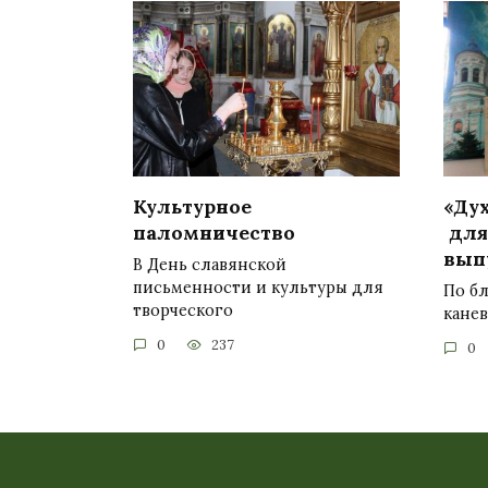
Культурное
«Ду
паломничество
для
вып
В День славянской
письменности и культуры для
По б
творческого
кане
0
237
0