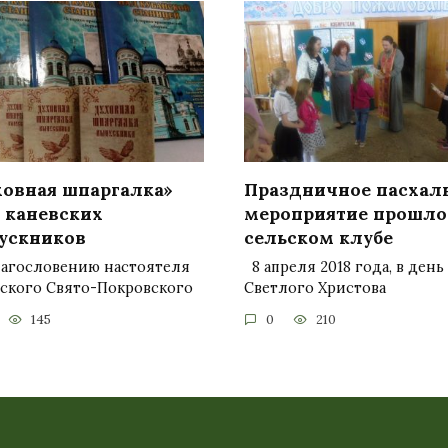
ховная шпаргалка»
Праздничное пасхал
 каневских
мероприятие прошло
ускников
сельском клубе
лагословению настоятеля
8 апреля 2018 года, в день
вского Свято-Покровского
Светлого Христова
145
0
210