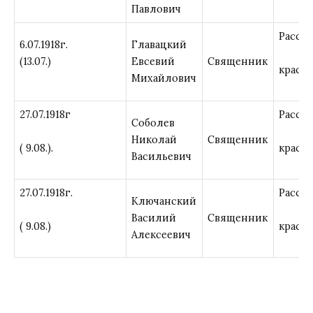
Павлович
Расст
6.07.1918г.
Главацкий
(13.07.)
Евсевий
Священник
красн
Михайлович
27.07.1918г
Расст
Соболев
Николай
Священник
( 9.08.).
красн
Васильевич
27.07.1918г.
Расст
Ключанский
Василий
Священник
( 9.08.)
красн
Алексеевич