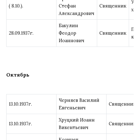
Уме
( 8.10.).
Стефан
Священник
хол
Александрович
Бакулин
При
28.09.1937г.
Феодор
Священник
к р
Иоаннович
Октябрь
Черняев Василий
13.10.1937г.
Священник
Евгеньевич
Хруцкий Иоанн
13.10.1937г.
Священник
Викентьевич
Козинец