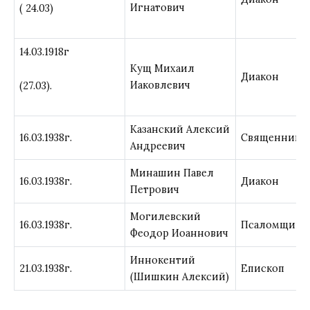
Игнатович
( 24.03)
14.03.1918г
Кущ Михаил
Диакон
Иаковлевич
(27.03).
Казанский Алексий
16.03.1938г.
Священник
Андреевич
Минашин Павел
16.03.1938г.
Диакон
Петрович
Могилевский
16.03.1938г.
Псаломщик
Феодор Иоаннович
Иннокентий
21.03.1938г.
Епископ
(Шишкин Алексий)