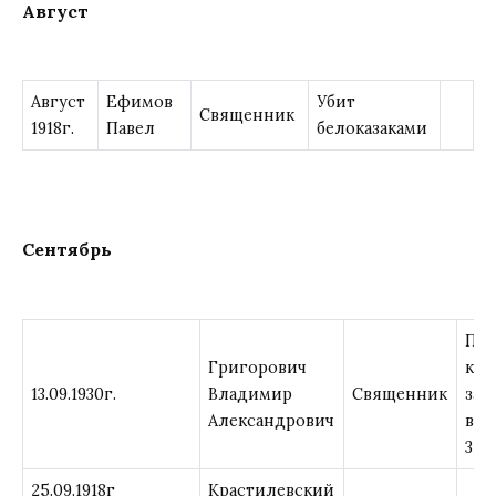
Август
Август
Ефимов
Убит
Священник
1918г.
Павел
белоказаками
Сентябрь
При
Григорович
к
13.09.1930г.
Владимир
Священник
зак
Александрович
в л
3 г
25.09.1918г
Крастилевский