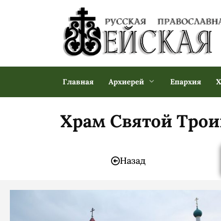
Главная
Архиерей
Епархия
Х
Храм Святой Трои
Назад