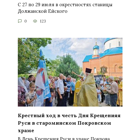
С 27 по 29 июля в окрестностях станицы
Должанской Ейского
0
123
Крестный ход в честь Дня Крещенияя
Руси в староминском Покровском
храме
В День Крещения Руси в храме Покрова