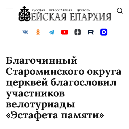
Перейти
к
содержанию
Благочинный
Староминского округа
церквей благословил
участников
велотуриады
«Эстафета памяти»