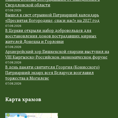
Свердловской области
07.08.2026
Вышел в свет отрывной Патриарший календарь
«Пресвятая Богородице, спаси нас!» на 2027 год
07.08.2026
В Церкви открыли набор добровольцев для
восстановления домов пострадавших мирных
жителей Донецка и Горловки
07.08.2026
Архиерейский хор Бишкекской епархии выступил на
VIII Кыргызско-Российском экономическом форуме
07.08.2026
В день памяти святителя Георгия (Конисского)
Патриарший экзарх всея Беларуси возглавил
торжества в Могилеве
07.08.2026
Карта храмов