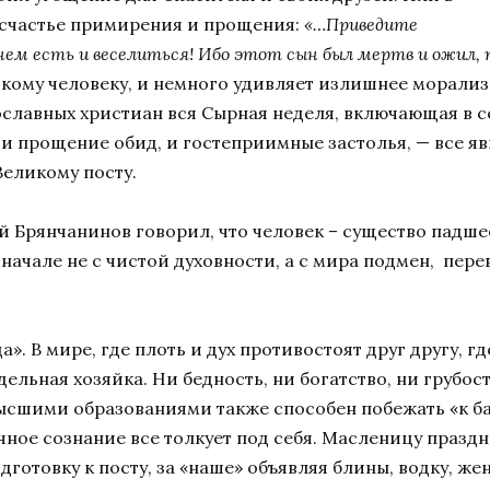
о счастье примирения и прощения:
«…Приведите
ем есть и веселиться! Ибо этот сын был мертв и ожил, 
 всякому человеку, и немного удивляет излишнее морал
ославных христиан вся Сырная неделя, включающая в с
, и прощение обид, и гостеприимные застолья, — все 
Великому посту.
й Брянчанинов говорил, что человек – существо падшее.
начале не с чистой духовности, а с мира подмен, пере
». В мире, где плоть и дух противостоят друг другу, г
здельная хозяйка. Ни бедность, ни богатство, ни грубо
высшими образованиями также способен побежать «к ба
ное сознание все толкует под себя. Масленицу праздн
дготовку к посту, за «наше» объявляя блины, водку, жен