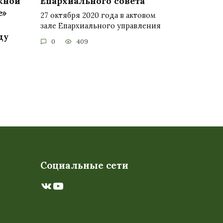
жной
Епархиального совета
е»
27 октября 2020 года в актовом
зале Епархиального управления
ду
0
409
Социальные сети
ВКонтакте
YouTube