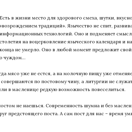
Есть в жизни место для здорового смеха, шутки, вкусно
«возрождением традиций». Язычество не спит, развива
информационных технологий. Оно и подменяет смысл
столетия на воцерковление языческого календаря и н
конца не умерло. Оно в любой момент предложит свой
о чуждом…
а мясо уже не естся, а на молочную пищу уже отменяет
е совершаются по постовому чину, а литургии не служа
ли в масленице редкую возможность повеселиться.
остом не наешься. Современность шумна и без маслени
уг предстоящего поста. А сам пост для нас – время у