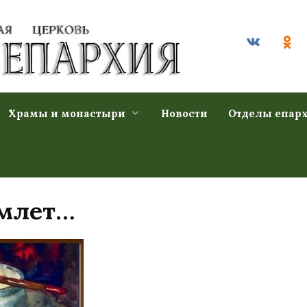
Храмы и монастыри
Новости
Отделы епар
емлет…