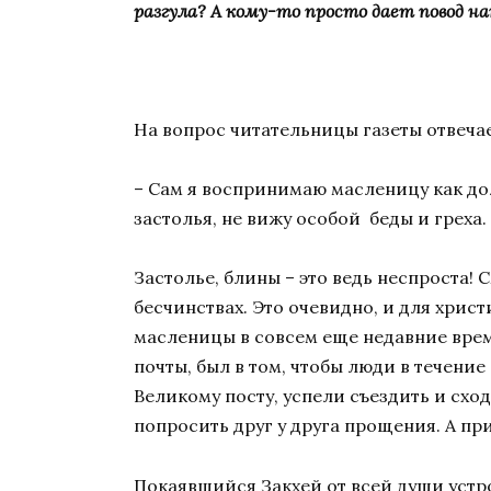
разгула? А кому-то просто дает повод н
На вопрос читательницы газеты отвеча
– Сам я воспринимаю масленицу как дол
застолья, не вижу особой беды и греха.
Застолье, блины – это ведь неспроста! 
бесчинствах. Это очевидно, и для хрис
масленицы в совсем еще недавние врем
почты, был в том, чтобы люди в течен
Великому посту, успели съездить и сх
попросить друг у друга прощения. А пр
Покаявшийся Закхей от всей души устр