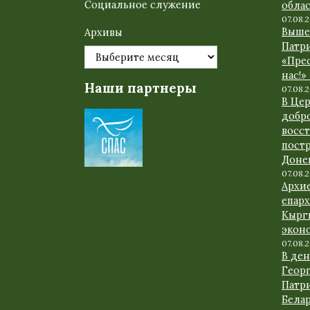
Социальное служение
обла
07.08.
Выше
Архивы
Патр
«Прес
нас!»
Наши партнеры
07.08.
В Це
добр
восс
пост
Доне
07.08.
Архи
епарх
Кырг
экон
07.08.
В де
Геор
Патр
Белар