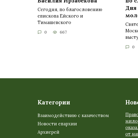
Василия Ирзабекова
по 
Дня
Сегодня, по благословению
мол
епископа Ейского и
Тимашевского
Свят
Моск
0
667
выст
0
Категории
Нов
Прав
Взаимодействию с казачеством
мило
Новости епархии
оказ
Архиерей
от н