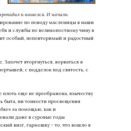
пропадал и нашелся. И начали
изирование по поводу масленицы в наши
ебя и службы по великопостному чину в
явит особый, неповторимый и радостный
 Захочет вторгнуться, ворваться в
вертышей, с подделок под святость, с
де плоть еще не преображена, язычеству
сть быта, ни тонкости просвещения
бке» за помощью, как и
овали даже в суровые годы
ский визг, гармошку – то, что вошло в