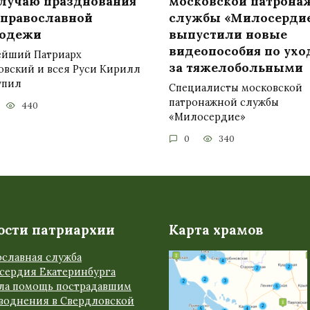
случаю празднования
московской патрона
 православной
службы «Милосерди
одежи
выпустили новые
видеопособия по ухо
ейший Патриарх
за тяжелобольными
овский и всея Руси Кирилл
упил
Специалисты московской
патронажной службы
440
«Милосердие»
0
340
ости патриархии
Карта храмов
ославная служба
сердия Екатеринбурга
ала помощь пострадавшим
аводнения в Свердловской