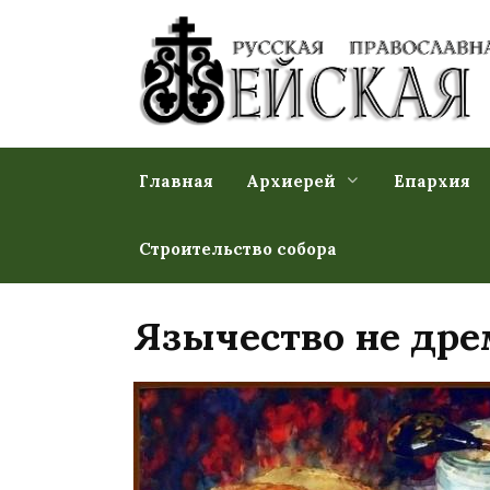
Перейти
к
содержанию
Главная
Архиерей
Епархия
Строительство собора
Язычество не др