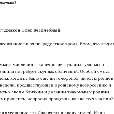
апиться?
ет
диакон Олег Бесхлебный.
гожданное и очень радостное время. В том, что люди 
Смысл масленицы, конечно, не в удалых гуляньях и
тианина не требует скучных обличений. Особый смысл
ена, когда не было еще ни телефонов, ни электронной
ие недели, предшествующей Прощеному воскресению и
одить к своим близким и дальним знакомым и родным,
имирившись, испросив прощения, как не сесть за пир?
оил угощение для Спасителя и своих друзей. Или в