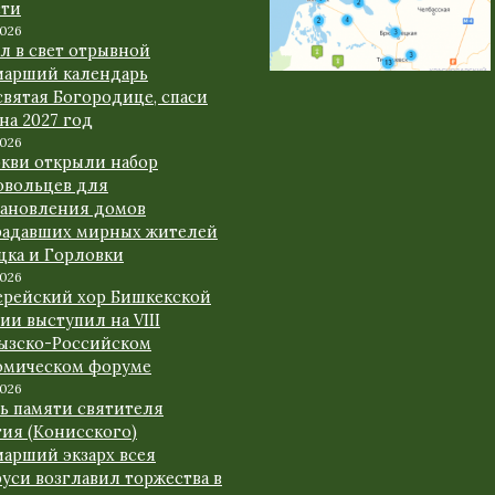
сти
2026
л в свет отрывной
иарший календарь
вятая Богородице, спаси
 на 2027 год
2026
ркви открыли набор
овольцев для
тановления домов
радавших мирных жителей
цка и Горловки
2026
ерейский хор Бишкекской
ии выступил на VIII
ызско-Российском
омическом форуме
2026
нь памяти святителя
гия (Конисского)
иарший экзарх всея
уси возглавил торжества в