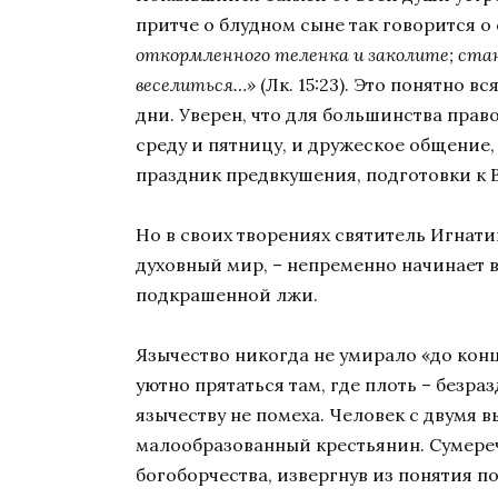
притче о блудном сыне так говорится 
откормленного теленка и заколите; стан
веселиться…»
(Лк. 15:23). Это понятно
дни. Уверен, что для большинства прав
среду и пятницу, и дружеское общение
праздник предвкушения, подготовки к 
Но в своих творениях святитель Игнати
духовный мир, – непременно начинает в
подкрашенной лжи.
Язычество никогда не умирало «до конца
уютно прятаться там, где плоть – безра
язычеству не помеха. Человек с двумя 
малообразованный крестьянин. Сумереч
богоборчества, извергнув из понятия по