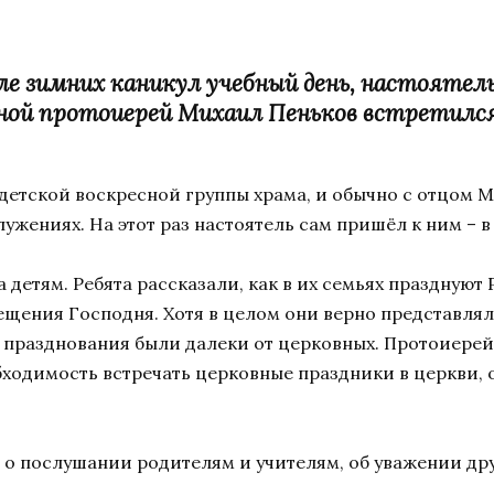
после зимних каникул учебный день, настоят
й протоиерей Михаил Пеньков встретился с
 детской воскресной группы храма, и обычно с отцом 
ужениях. На этот раз настоятель сам пришёл к ним – в 
детям. Ребята рассказали, как в их семьях празднуют 
рещения Господня. Хотя в целом они верно представля
и празднования были далеки от церковных. Протоиере
ходимость встречать церковные праздники в церкви, 
о послушании родителям и учителям, об уважении друг 