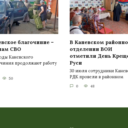
евское благочиние –
В Каневском районн
нам СВО
отделении ВОИ
отметили День Крещ
оды Каневского
Руси
очиния продолжают работу
30 июля сотрудники Канев
РДК провели в районном
50
0
48