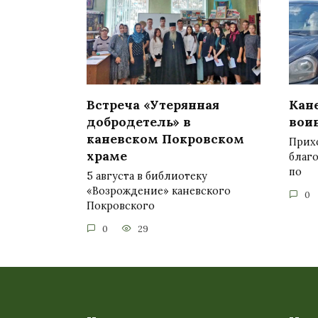
Встреча «Утерянная
Кан
добродетель» в
вои
каневском Покровском
Прих
храме
благ
по
5 августа в библиотеку
«Возрождение» каневского
0
Покровского
0
29