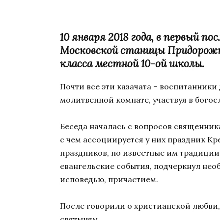
10 января 2018 года, в первый 
Московской станицы Придорожно
класса местной 10-ой школы.
Почти все эти казачата – воспитанники
молитвенной комнате, участвуя в богосл
Беседа началась с вопросов священника 
с чем ассоциируется у них праздник К
праздников, но известные им традици
евангельские события, подчеркнул необ
исповедью, причастием.
После говорили о христианской любви, 
святыням.