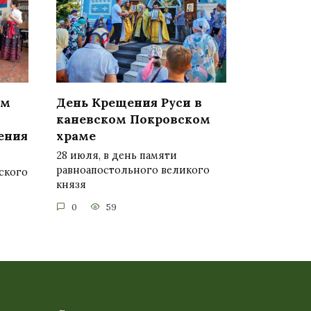
ом
День Крещения Руси в
каневском Покровском
ения
храме
28 июля, в день памяти
равноапостольного великого
ского
князя
0
59