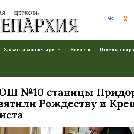
Храмы и монастыри
Новости
Отделы епар
 СОШ №10 станицы Придо
вятили Рождеству и Кре
иста