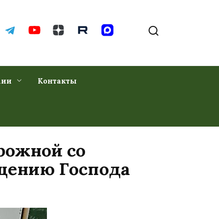
хии
Контакты
рожной со
щению Господа