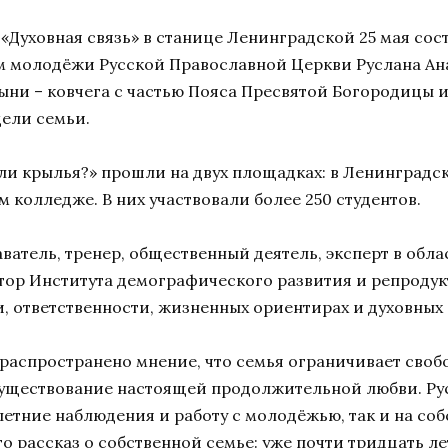
«Духовная связь» в станице Ленинградской 25 мая сос
м молодёжи Русской Православной Церкви Руслана Ан
ыни – ковчега с частью Пояса Пресвятой Богородицы 
ели семьи.
 или крылья?» прошли на двух площадках: в Ленинград
колледже. В них участвовали более 250 студентов.
ватель, тренер, общественный деятель, эксперт в обл
ор Института демографического развития и репродукт
и, ответственности, жизненных ориентирах и духовных
распространено мнение, что семья ограничивает своб
существование настоящей продолжительной любви. Ру
олетние наблюдения и работу с молодёжью, так и на с
о рассказ о собственной семье: уже почти тридцать ле