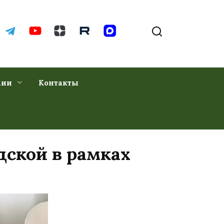
хии
Контакты
дской в рамках