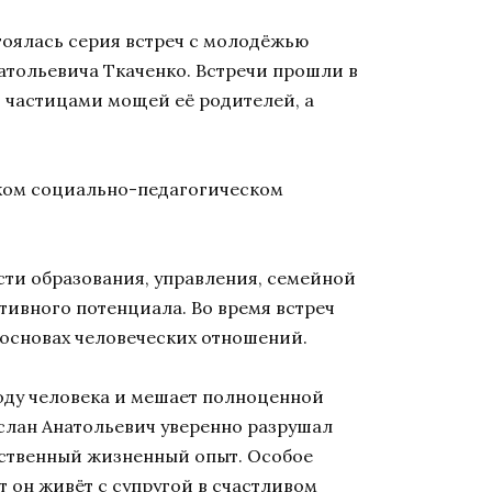
тоялась серия встреч с молодёжью
атольевича Ткаченко. Встречи прошли в
и частицами мощей её родителей, а
ском социально-педагогическом
асти образования, управления, семейной
ивного потенциала. Во время встреч
 основах человеческих отношений.
оду человека и мешает полноценной
слан Анатольевич уверенно разрушал
обственный жизненный опыт. Особое
т он живёт с супругой в счастливом