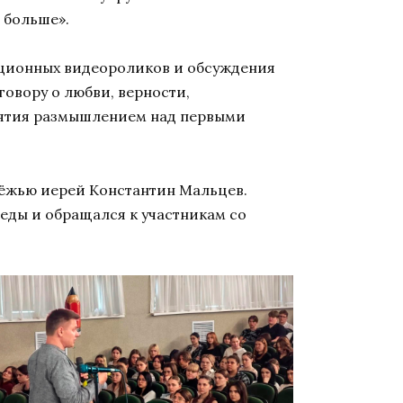
и больше».
ационных видеороликов и обсуждения
овору о любви, верности,
иятия размышлением над первыми
дёжью иерей Константин Мальцев.
еды и обращался к участникам со