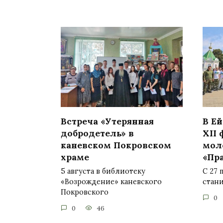
Встреча «Утерянная
В Е
добродетель» в
XII
каневском Покровском
мол
храме
«Пр
5 августа в библиотеку
С 27 
«Возрождение» каневского
стан
Покровского
0
0
46