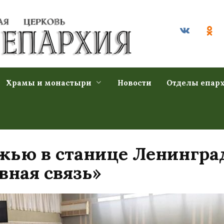
Храмы и монастыри
Новости
Отделы епар
жью в станице Ленингра
ная связь»