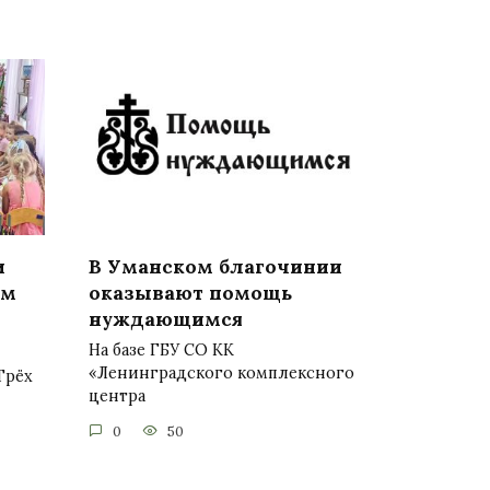
и
В Уманском благочинии
ом
оказывают помощь
нуждающимся
На базе ГБУ СО КК
«Ленинградского комплексного
Трёх
центра
0
50