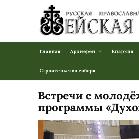
Перейти
к
содержанию
Главная
Архиерей
Епархия
Строительство собора
Встречи с молодё
программы «Духов