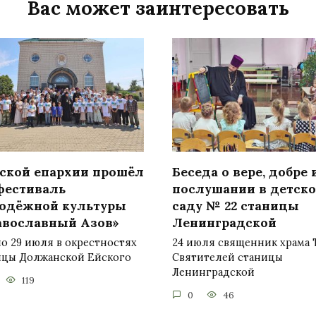
Вас может заинтересовать
йской епархии прошёл
Беседа о вере, добре 
 фестиваль
послушании в детск
одёжной культуры
саду № 22 станицы
авославный Азов»
Ленинградской
по 29 июля в окрестностях
24 июля священник храма 
ицы Должанской Ейского
Святителей станицы
Ленинградской
119
0
46