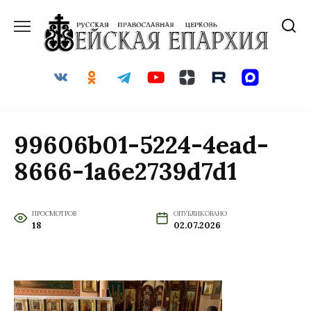
Перейти
к
содержанию
99606b01-5224-4ead-
8666-1a6e2739d7d1
ПРОСМОТРОВ
ОПУБЛИКОВАНО
18
02.07.2026