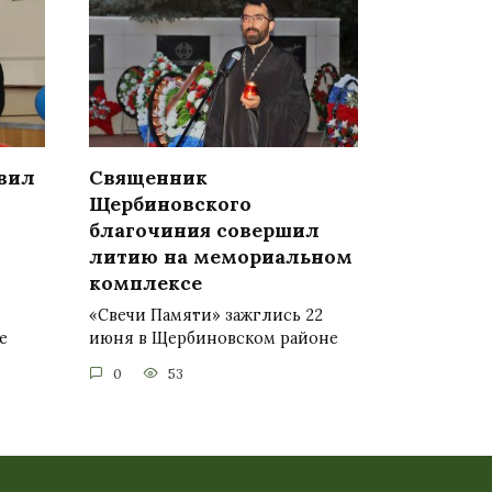
вил
Священник
Щербиновского
благочиния совершил
литию на мемориальном
комплексе
«Свечи Памяти» зажглись 22
е
июня в Щербиновском районе
0
53