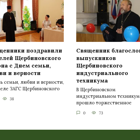
щенники поздравили
Священник благосло
елей Щербиновского
выпускников
на с Днем семьи,
Щербиновского
ви и верности
индустриального
техникума
ь семьи, любви и верности,
деле ЗАГС Щербиновского
В Щербиновском
индустриальном техникум
38
прошло торжественное
0
73