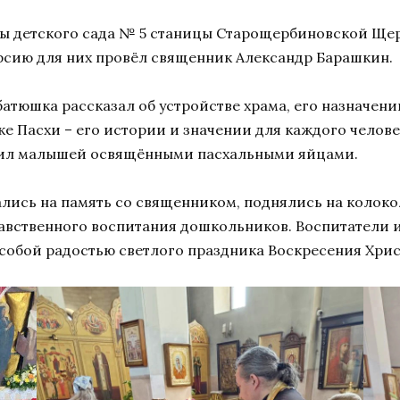
ы детского сада № 5 станицы Старощербиновской Ще
рсию для них провёл священник Александр Барашкин.
тюшка рассказал об устройстве храма, его назначении
 Пасхи – его истории и значении для каждого человек
вил малышей освящёнными пасхальными яйцами.
лись на память со священником, поднялись на колоко
авственного воспитания дошкольников. Воспитатели и
собой радостью светлого праздника Воскресения Хрис