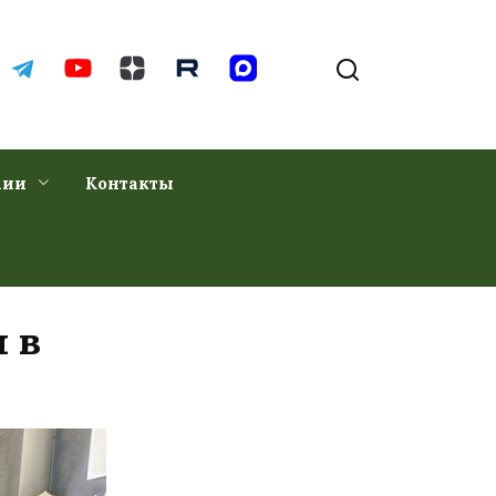
хии
Контакты
 в