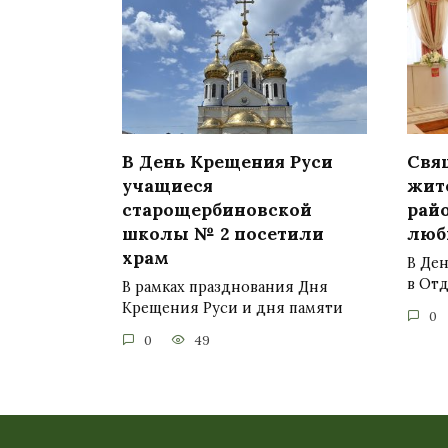
В День Крещения Руси
Свя
учащиеся
жит
старощербиновской
райо
школы № 2 посетили
люб
храм
В Ден
в От
В рамках празднования Дня
Крещения Руси и дня памяти
0
0
49