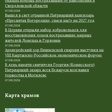
оказала помощь пострадавшим от наводнения в
Свердловской области
07.08.2026
Вышел в свет отрывной Патриарший календарь
«Пресвятая Богородице, спаси нас!» на 2027 год
07.08.2026
В Церкви открыли набор добровольцев для
восстановления домов пострадавших мирных
жителей Донецка и Горловки
07.08.2026
Архиерейский хор Бишкекской епархии выступил на
VIII Кыргызско-Российском экономическом форуме
07.08.2026
В день памяти святителя Георгия (Конисского)
Патриарший экзарх всея Беларуси возглавил
торжества в Могилеве
07.08.2026
Карта храмов