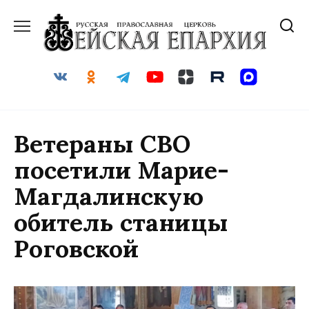
Перейти
к
содержанию
Ветераны СВО
посетили Марие-
Магдалинскую
обитель станицы
Роговской