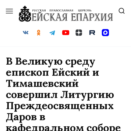
Перейти
к
содержанию
В Великую среду
епископ Ейский и
Тимашевский
совершил Литургию
Преждеосвященных
Даров в
кафедральном соборе