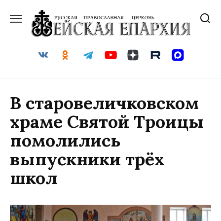
Перейти
к
содержанию
В старовеличковском
храме Святой Троицы
помолились
выпускники трёх
школ