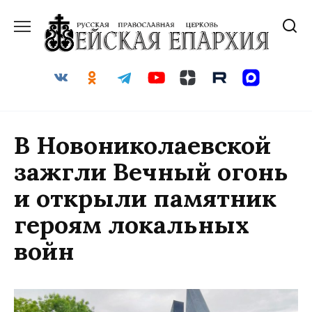
Перейти
к
содержанию
В Новониколаевской
зажгли Вечный огонь
и открыли памятник
героям локальных
войн