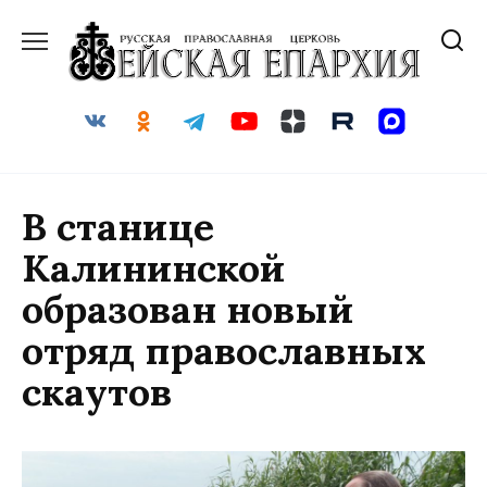
Перейти
к
содержанию
В станице
Калининской
образован новый
отряд православных
скаутов