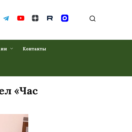
хии
Контакты
ел «Час