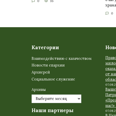
0
16
храм
0
Категории
Нов
Прав
Взаимодействию с казачеством
мило
Новости епархии
оказ
Архиерей
от н
Социальное служение
обла
07.08.
Выше
Архивы
Патр
«Прес
нас!»
Наши партнеры
07.08.
В Це