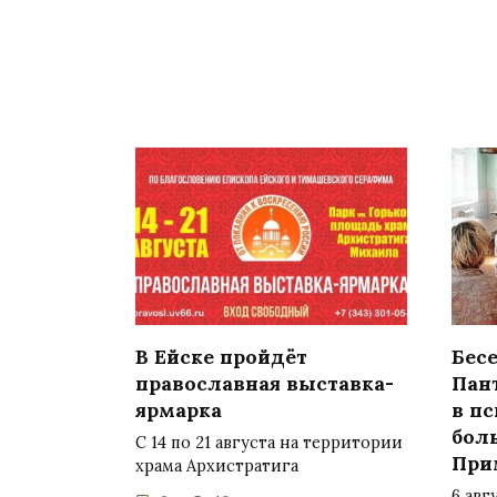
В Ейске пройдёт
Бесе
православная выставка-
Пан
ярмарка
в п
бол
С 14 по 21 августа на территории
При
храма Архистратига
6 авг