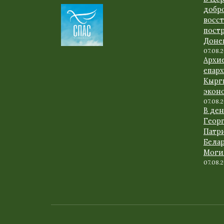
добр
восс
пост
Доне
07.08.
Архи
епарх
Кырг
экон
07.08.
В де
Геор
Патр
Белар
Моги
07.08.