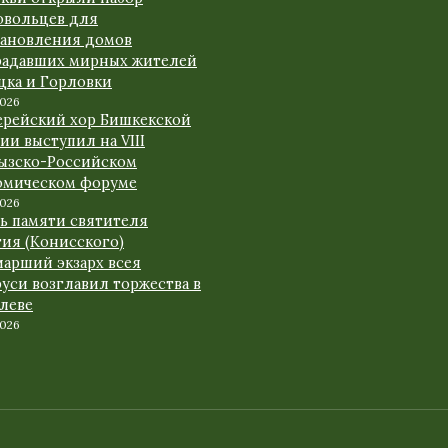
овольцев для
тановления домов
радавших мирных жителей
цка и Горловки
2026
ерейский хор Бишкекской
ии выступил на VIII
ызско-Российском
омическом форуме
2026
нь памяти святителя
гия (Конисского)
иарший экзарх всея
уси возглавил торжества в
леве
2026