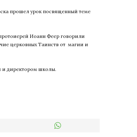
арска прошел урок посвященный теме
 протоиерей Иоанн Феер говорили
ичие церковных Таинств от магии и
 и директором школы.