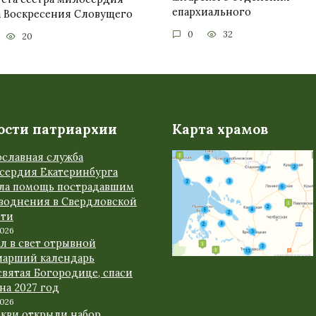
епархиального
а Воскресения Словущего
0
32
20
ости патриархии
Карта храмов
ославная служба
сердия Екатеринбурга
ала помощь пострадавшим
аводнения в Свердловской
сти
2026
л в свет отрывной
иарший календарь
вятая Богородице, спаси
 на 2027 год
2026
ркви открыли набор