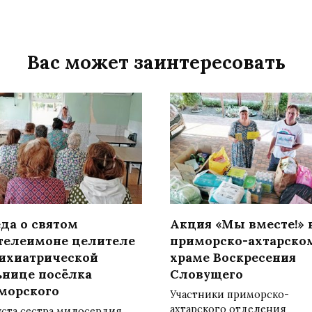
Вас может заинтересовать
да о святом
Акция «Мы вместе!» 
телеимоне целителе
приморско-ахтарско
сихиатрической
храме Воскресения
ьнице посёлка
Словущего
морского
Участники приморско-
ахтарского отделения
уста сестра милосердия