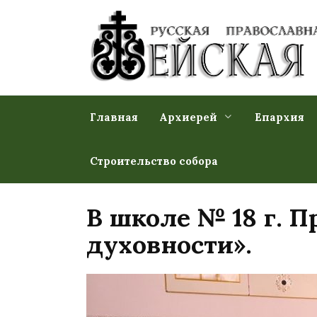
Перейти
к
содержанию
Главная
Архиерей
Епархия
Строительство собора
В школе № 18 г. 
духовности».