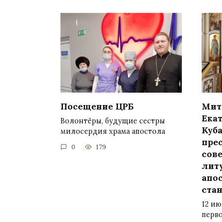
Посещение ЦРБ
Мит
Ека
Волонтёры, будущие сестры
Куб
милосердия храма апостола
пре
0
179
сов
лит
апо
ста
12 ию
перв