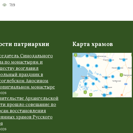
719
ости патриархии
Карта храмов
седатель Синодального
ла по монастырям и
шеству возглавил
тольный праздник в
соглебском Аносином
ропигиальном монастыре
2026
авительстве Архангельской
сти прошло совещание по
осам восстановления
вянных храмов Русского
ра
2026