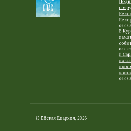
Подп
сотр
Бело
Бело
06.08.
В Ку
памят
событ
06.08.
В Са
по с
прос
воин
06.08.
© Ейская Епархия, 2026