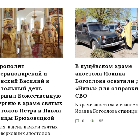
рополит
В кущёвском храме
теринодарский и
апостола Иоанна
анский Василий в
Богослова освятили 
стольный день
«Нивы» для отправки
ершил Божественную
СВО
ургию в храме святых
В храме апостола и еванге
столов Петра и Павла
Иоанна Богослова станицы
ницы Брюховецкой
0
195
ля, в день памяти святых
оверховных апостолов