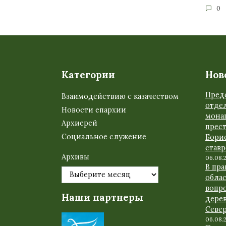
0
Категории
Нов
Пред
Взаимодействию с казачеством
отде
Новости епархии
мона
Архиерей
прес
Социальное служение
Бори
став
Архивы
06.08.
В пр
обла
вопр
Наши партнеры
дере
Севе
06.08.