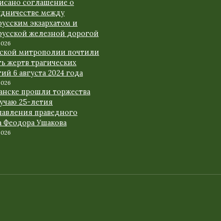
исано соглашение о
удничестве между
русским экзархатом и
русской железной дорогой
2026
рской митрополии почтили
ь жертв трагических
ий 6 августа 2024 года
2026
ранске прошли торжества
лучаю 25-летия
лавления праведного
а Феодора Ушакова
2026