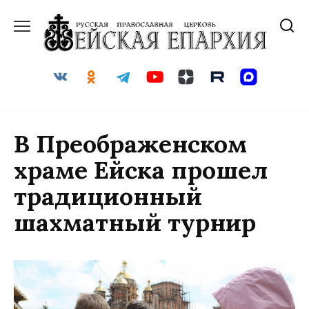
Перейти
к
содержанию
В Преображенском
храме Ейска прошел
традиционный
шахматный турнир