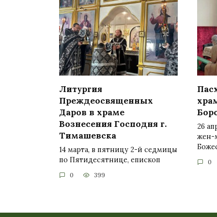
Литургия
Пасх
Преждеосвященных
хра
Даров в храме
Бор
Вознесения Господня г.
26 ап
Тимашевска
жен-
Боже
14 марта, в пятницу 2-й седмицы
по Пятидесятнице, епископ
0
0
399