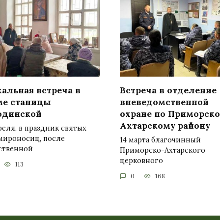
альная встреча в
Встреча в отделение
ме станицы
вневедомственной
одинской
охране по Приморско
Ахтарскому району
реля, в праздник святых
мироносиц, после
14 марта благочинный
ственной
Приморско-Ахтарского
церковного
113
0
168