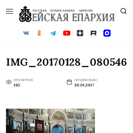
Перейти
к
содержанию
IMG_20170128_080546
ПРОСМОТРОВ
ОПУБЛИКОВАНО
165
30.01.2017