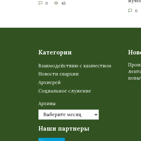
муче
0
45
0
Категории
Нов
Прои
Взаимодействию с казачеством
лента
Новости епархии
попыт
Архиерей
Социальное служение
Архивы
Наши партнеры