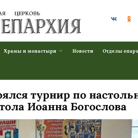
Храмы и монастыри
Новости
Отделы епар
оялся турнир по настоль
тола Иоанна Богослова