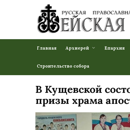
Перейти
к
содержанию
Главная
Архиерей
Епархия
Строительство собора
В Кущевской сост
призы храма апос