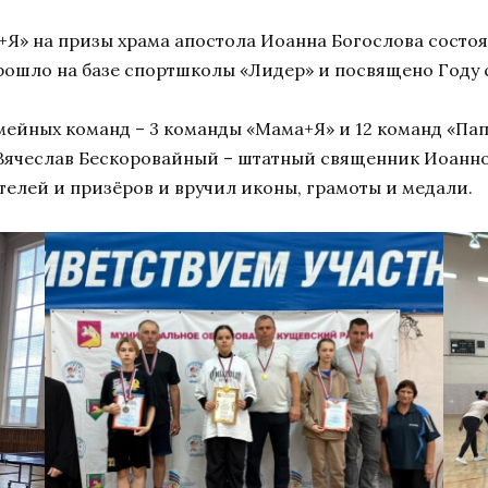
+Я» на призы храма апостола Иоанна Богослова состо
рошло на базе спортшколы «Лидер» и посвящено Году 
мейных команд – 3 команды «Мама+Я» и 12 команд «Па
Вячеслав Бескоровайный – штатный священник Иоанно
лей и призёров и вручил иконы, грамоты и медали.