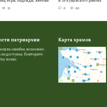
ниц Веры, Надежды, Любови
и 26 Кущёвского района
31
0
60
ости патриархии
Карта храмов
зошла ошибка; возможно,
 недоступна. Повторите
ку позже.