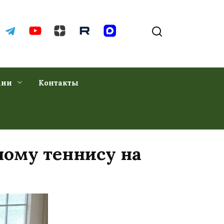
хии
Контакты
ному теннису на