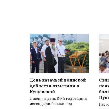
День казачьей воинской
Свя
доблести отметили в
пси
Кущёвской
бол
Цук
2 июня, в день 84-й годовщины
легендарной атаки под
Насто