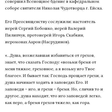
совершил Всенощное бдение в кафедральном
соборе святителя Николая Чудотворца г. Ейска.
Его Преосвященству сослужили: настоятель
иерей Сергий Бобошко, иерей Валерий
Пилипчук, протоиерей Игорь Скабкин,
иеромонах Аарон (Насрудинов).
«…Душа, возжелавшая избавиться от грехов,
знает, что сказать Господу: «возьми бремя от
меня тяжкое, греховное, а я возьму иго Твое
благое». И бывает так: Господь прощает грехи, а
душа начинает ходить в заповедях Его. И
заповеди – иго, и грехи – бремя. Но, сличив то и
другое, душа находит, что иго заповедей легко,
как перо, а бремя грехов тяжело, как гора.