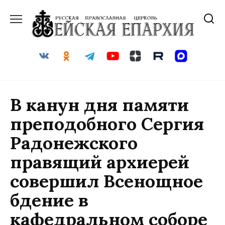
Перейти
к
содержанию
В канун дня памяти
преподобного Сергия
Радонежского
правящий архиерей
совершил Всенощное
бдение в
кафедральном соборе