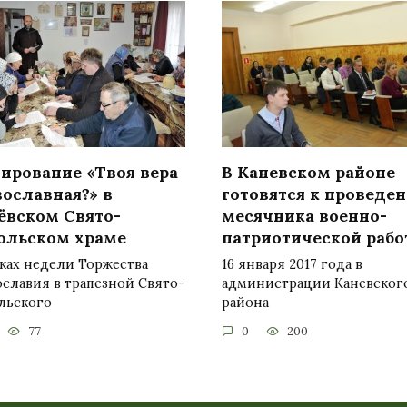
тирование «Твоя вера
В Каневском районе
вославная?» в
готовятся к проведе
ёвском Свято-
месячника военно-
ольском храме
патриотической раб
ках недели Торжества
16 января 2017 года в
славия в трапезной Свято-
администрации Каневског
льского
района
77
0
200