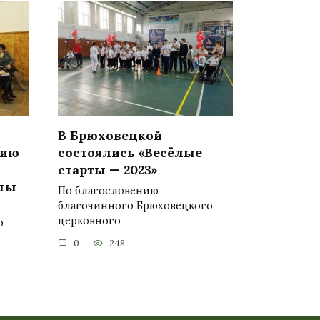
В Брюховецкой
нию
состоялись «Весёлые
старты — 2023»
оты
По благословению
благочинного Брюховецкого
церковного
о
0
248