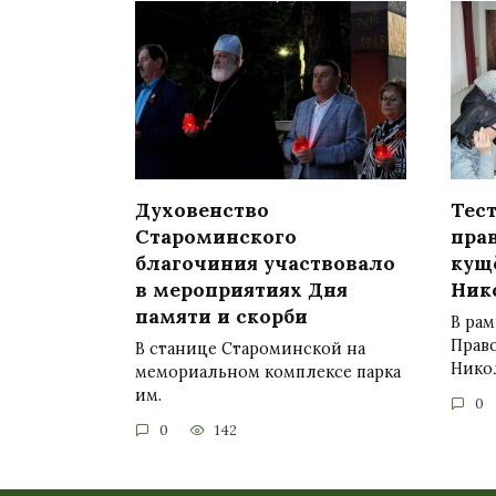
Духовенство
Тес
Староминского
пра
благочиния участвовало
кущ
в мероприятиях Дня
Ник
памяти и скорби
В рам
Право
В станице Староминской на
Нико
мемориальном комплексе парка
им.
0
0
142