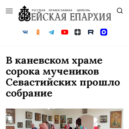
Перейти
к
содержанию
В каневском храме
сорока мучеников
Севастийских прошло
собрание