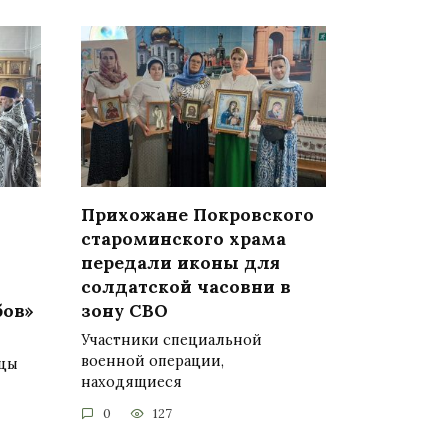
Прихожане Покровского
староминского храма
передали иконы для
солдатской часовни в
бов»
зону СВО
Участники специальной
военной операции,
ицы
находящиеся
0
127