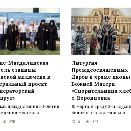
ие-Магдалинская
Литургия
тель станицы
Преждеосвященных
овской включена в
Даров в храме иконы
еральный проект
Божией Матери
ператорский
«Спорительница хле
шрут»
с. Воронцовка
ках празднования 30-летия
19 марта, в среду 3-й седм
ождения женского
Великого поста, епископ
275
0
325