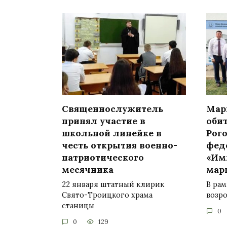
Священнослужитель
Мар
принял участие в
оби
школьной линейке в
Рог
честь открытия военно-
фед
патриотического
«Им
месячника
мар
22 января штатный клирик
В рам
Свято-Троицкого храма
возр
станицы
0
0
129