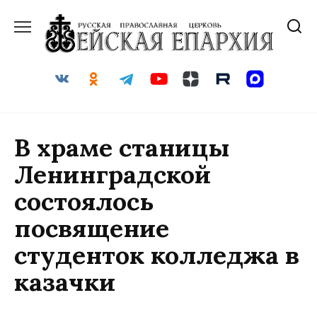
Перейти
к
содержанию
В храме станицы
Ленинградской
состоялось
посвящение
студенток колледжа в
казачки