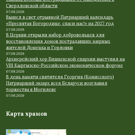
Свердловской области
07.08.2026
Вышел в свет отрывной Патриарший календарь
«Пресвятая Богородице, спаси нас!» на 2027 год
07.08.2026
В Церкви открыли набор добровольцев для
восстановления домов пострадавших мирных
жителей Донецка и Горловки
07.08.2026
Архиерейский хор Бишкекской епархии выступил на
VIII Кыргызско-Российском экономическом форуме
07.08.2026
В день памяти святителя Георгия (Конисского)
Патриарший экзарх всея Беларуси возглавил
торжества в Могилеве
07.08.2026
Карта храмов