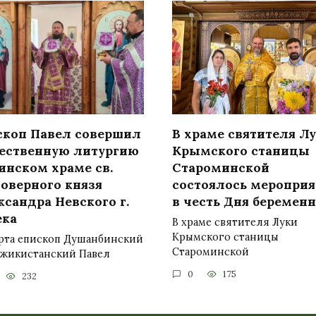
скоп Павел совершил
В храме святителя Л
ественную литургию
Крымского станицы
инском храме св.
Староминской
говерного князя
состоялось мероприя
сандра Невского г.
в честь Дня беремен
ека
В храме святителя Луки
Крымского станицы
арта епископ Душанбинский
Староминской
джикистанский Павел
0
175
232