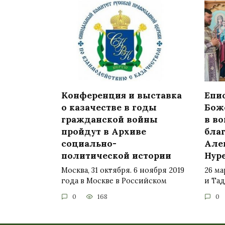
Конференция и выставка
Епи
о казачестве в годы
Бож
гражданской войны
в во
пройдут в Архиве
бла
социально-
Алек
политической истории
Нур
Москва, 31 октября. 6 ноября 2019
26 м
года в Москве в Российском
и Та
0
168
0