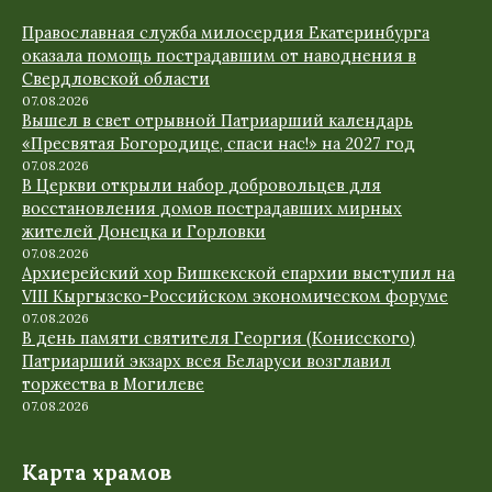
Православная служба милосердия Екатеринбурга
оказала помощь пострадавшим от наводнения в
Свердловской области
07.08.2026
Вышел в свет отрывной Патриарший календарь
«Пресвятая Богородице, спаси нас!» на 2027 год
07.08.2026
В Церкви открыли набор добровольцев для
восстановления домов пострадавших мирных
жителей Донецка и Горловки
07.08.2026
Архиерейский хор Бишкекской епархии выступил на
VIII Кыргызско-Российском экономическом форуме
07.08.2026
В день памяти святителя Георгия (Конисского)
Патриарший экзарх всея Беларуси возглавил
торжества в Могилеве
07.08.2026
Карта храмов