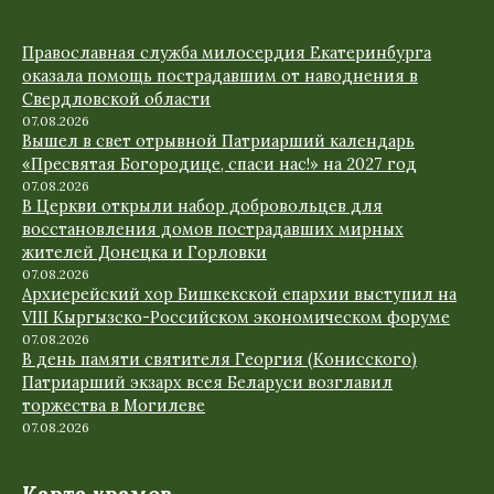
Православная служба милосердия Екатеринбурга
оказала помощь пострадавшим от наводнения в
Свердловской области
07.08.2026
Вышел в свет отрывной Патриарший календарь
«Пресвятая Богородице, спаси нас!» на 2027 год
07.08.2026
В Церкви открыли набор добровольцев для
восстановления домов пострадавших мирных
жителей Донецка и Горловки
07.08.2026
Архиерейский хор Бишкекской епархии выступил на
VIII Кыргызско-Российском экономическом форуме
07.08.2026
В день памяти святителя Георгия (Конисского)
Патриарший экзарх всея Беларуси возглавил
торжества в Могилеве
07.08.2026