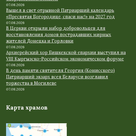
07.08.2026
Вышел в свет отрывной Патриарший календарь
«Пресвятая Богородице, спаси нас!» на 2027 год
07.08.2026
В Церкви открыли набор добровольцев для
восстановления домов пострадавших мирных
жителей Донецка и Горловки
07.08.2026
Архиерейский хор Бишкекской епархии выступил на
VIII Кыргызско-Российском экономическом форуме
07.08.2026
В день памяти святителя Георгия (Конисского)
Патриарший экзарх всея Беларуси возглавил
торжества в Могилеве
07.08.2026
Карта храмов