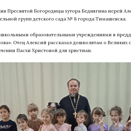
ния Пресвятой Богородицы хутора Беднягина иерей Ал
льной групп детского сада № 8 города Тимашевска.
ошкольными образовательными учреждениями в преддв
това». Отец Алексий рассказал дошколятам о Великих
ачении Пасхи Христовой для христиан.