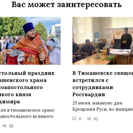
Вас может заинтересовать
стольный праздник
В Тимашевске свяще
ашевского храма
встретился с
ноапостольного
сотрудниками
икого князя
Росгвардии
димира
23 июля, накануне дня
Крещения Руси, по инициа
юля в тимашевском храме
оапостольного великого
0
52
55