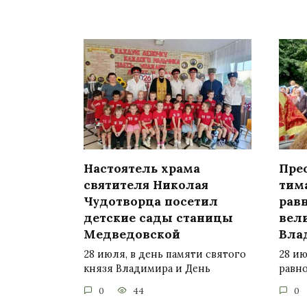
Настоятель храма
Пре
святителя Николая
тим
Чудотворца посетил
рав
детские сады станицы
вел
Медведовской
Вла
28 июля, в день памяти святого
28 и
князя Владимира и День
равн
0
44
0