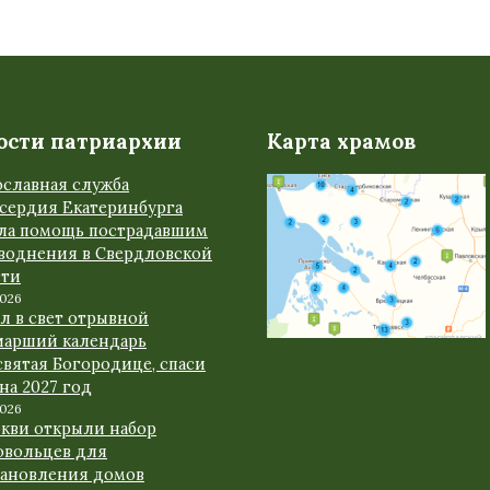
ости патриархии
Карта храмов
ославная служба
сердия Екатеринбурга
ала помощь пострадавшим
аводнения в Свердловской
сти
2026
л в свет отрывной
иарший календарь
вятая Богородице, спаси
 на 2027 год
2026
ркви открыли набор
овольцев для
тановления домов