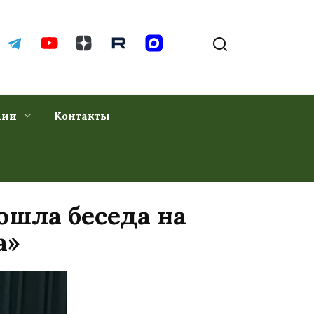
хии
Контакты
ошла беседа на
а»