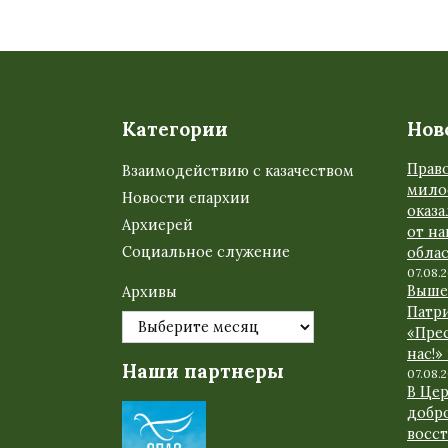
Категории
Нов
Прав
Взаимодействию с казачеством
мило
Новости епархии
оказ
Архиерей
от н
Социальное служение
обла
07.08.
Выше
Архивы
Патр
«Прес
нас!»
Наши партнеры
07.08.
В Це
добр
восс