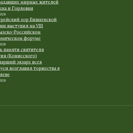
радавших мирных жителей
цка и Горловки
2026
ерейский хор Бишкекской
ии выступил на VIII
ызско-Российском
омическом форуме
2026
нь памяти святителя
гия (Конисского)
иарший экзарх всея
уси возглавил торжества в
леве
2026