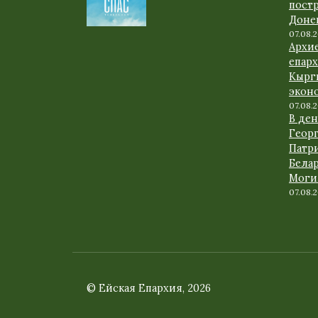
пост
Доне
07.08.
Архи
епарх
Кырг
экон
07.08.
В де
Геор
Патр
Белар
Моги
07.08.
© Ейская Епархия, 2026