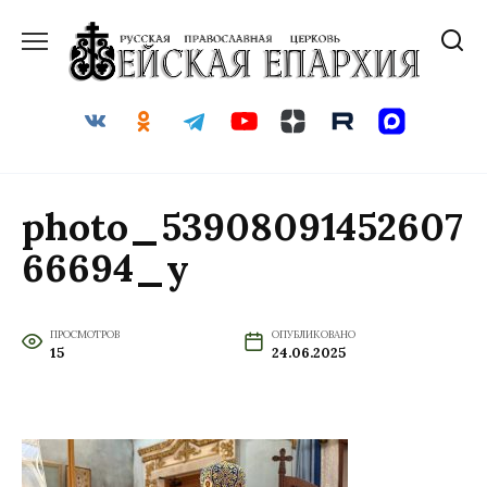
Перейти
к
содержанию
photo_53908091452607
66694_y
ПРОСМОТРОВ
ОПУБЛИКОВАНО
15
24.06.2025