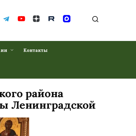
хии
Контакты
ого района
цы Ленинградской