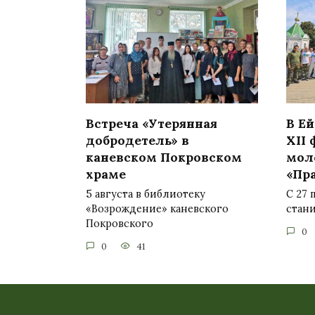
Встреча «Утерянная
В Е
добродетель» в
XII
каневском Покровском
мол
храме
«Пр
5 августа в библиотеку
С 27 
«Возрождение» каневского
стан
Покровского
0
0
41