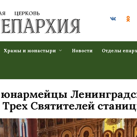
Храмы и монастыри
Новости
Отделы епар
 юнармейцы Ленинградск
 Трех Святителей стани