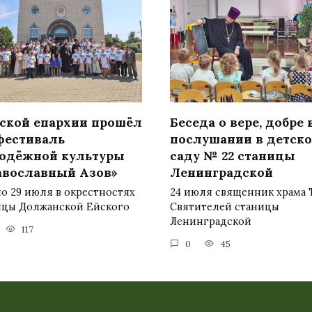
йской епархии прошёл
Беседа о вере, добре 
 фестиваль
послушании в детск
одёжной культуры
саду № 22 станицы
авославный Азов»
Ленинградской
по 29 июля в окрестностях
24 июля священник храма 
ицы Должанской Ейского
Святителей станицы
Ленинградской
117
0
45