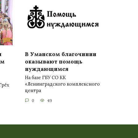
и
В Уманском благочинии
ом
оказывают помощь
нуждающимся
На базе ГБУ СО КК
«Ленинградского комплексного
Трёх
центра
0
49