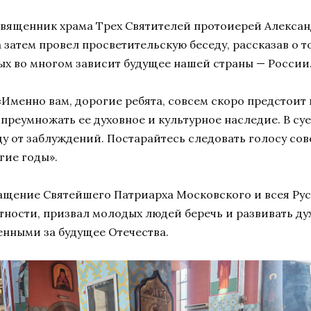
священник храма Трех Святителей протоиерей Алекса
а затем провел просветительскую беседу, рассказав о
рых во многом зависит будущее нашей страны — России
 «Именно вам, дорогие ребята, совсем скоро предсто
 преумножать ее духовное и культурное наследие. В с
вду от заблуждений. Постарайтесь следовать голосу сов
гие годы».
ащение Святейшего Патриарха Московского и всея Рус
тности, призвал молодых людей беречь и развивать ду
енными за будущее Отечества.