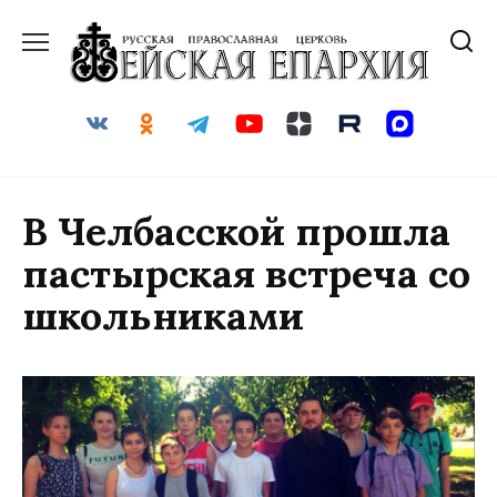
Перейти
к
содержанию
В Челбасской прошла
пастырская встреча со
школьниками