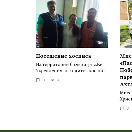
Посещение хосписа
Мис
«Па
На территории больницы с.Ей
Побе
Укрепления, находится хоспис.
пар
0
488
Ахт
Мисс
Христ
0