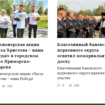
сионерская акция
Благочинный Каневс
сха Христова – наша
церковного округа
да!» в городском
освятил мемориаль
ке Приморско-
доску
арска
Благочинный Каневского
церковного округа принял
ионерскую акцию «Пасха
участие
ова – наша Победа!
0
205
228