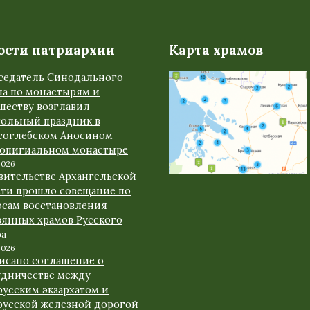
ости патриархии
Карта храмов
седатель Синодального
ла по монастырям и
шеству возглавил
тольный праздник в
соглебском Аносином
ропигиальном монастыре
2026
авительстве Архангельской
сти прошло совещание по
осам восстановления
вянных храмов Русского
ра
2026
исано соглашение о
удничестве между
русским экзархатом и
русской железной дорогой