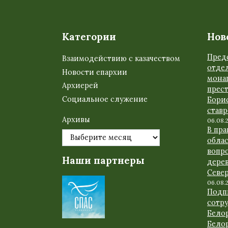
Категории
Нов
Пред
Взаимодействию с казачеством
отде
Новости епархии
мона
Архиерей
прес
Социальное служение
Бори
став
Архивы
06.08.
В пр
обла
вопр
Наши партнеры
дере
Севе
06.08.
Подп
сотр
Бело
Бело