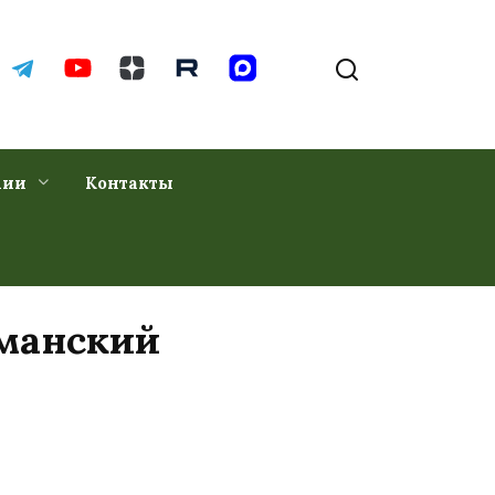
хии
Контакты
Уманский