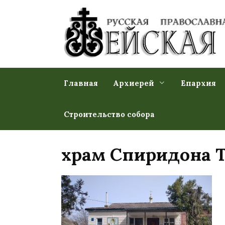
Перейти
к
содержанию
Главная
Архиерей
Епархия
Строительство собора
храм Спиридона 