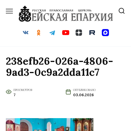
Перейти
к
содержанию
238efb26-026a-4806-
9ad3-0c9a2dda11c7
ПРОСМОТРОВ
ОПУБЛИКОВАНО
7
03.06.2026