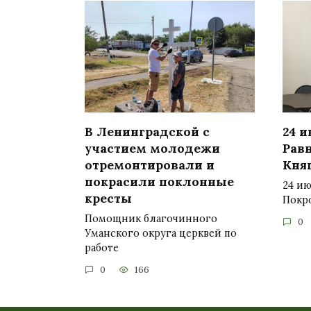
В Ленинградской с
24 
участием молодежи
Рав
отремонтировали и
Кня
покрасили поклонные
24 ию
кресты
Покр
Помощник благочинного
0
Уманского округа церквей по
работе
0
166