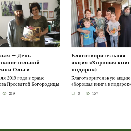
июля — День
Благотворительная
ноапостольной
акция «Хорошая книг
гини Ольги
подарок»
ля 2019 года в храме
Благотворительную акцию
ова Пресвятой Богородицы
«Хорошая книга в подарок»
219
0
157