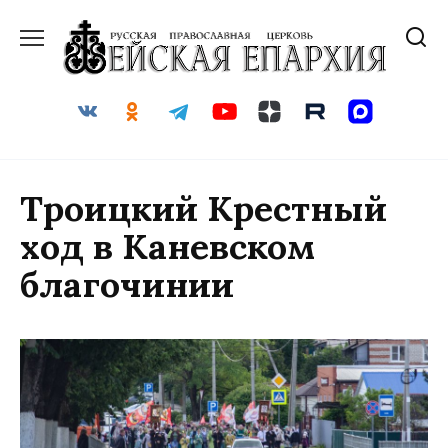
Перейти
к
содержанию
Троицкий Крестный
ход в Каневском
благочинии