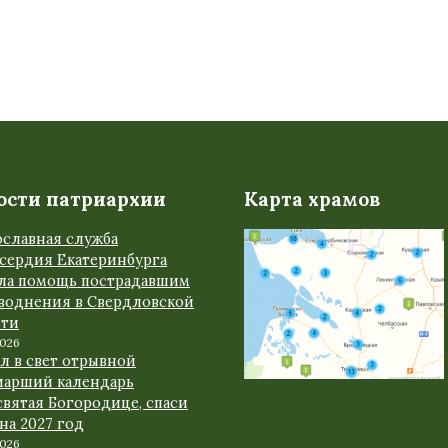
ости патриархии
Карта храмов
ославная служба
сердия Екатеринбурга
ала помощь пострадавшим
аводнения в Свердловской
сти
2026
л в свет отрывной
иарший календарь
вятая Богородице, спаси
 на 2027 год
2026