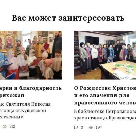
Вас может заинтересовать
арки и благодарность
О Рождестве Христо
прихожан
и его значении для
православного челов
аме Святителя Николая
творца ст.Кущевской
В библиотеке Петропавлов
ественным
храма станицы Брюховецк
212
0
197