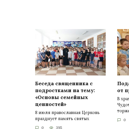
Беседа священника с
Под
подростками на тему:
от 
«Основы семейных
В хр
ценностей»
Чудо
торж
8 июля православная Церковь
празднует память святых
0
0
395