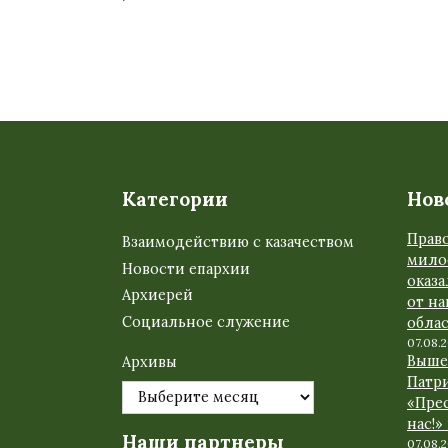
Категории
Нов
Прав
Взаимодействию с казачеством
мило
Новости епархии
оказ
Архиерей
от н
Социальное служение
обла
07.08.
Выше
Архивы
Патр
«Прес
нас!»
Наши партнеры
07.08.