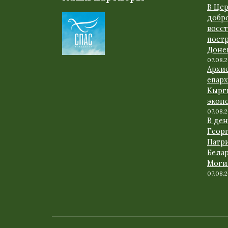
В Це
добр
восс
пост
Доне
07.08.
Архи
епарх
Кырг
экон
07.08.
В де
Геор
Патр
Белар
Моги
07.08.