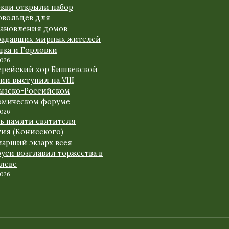
ркви открыли набор
овольцев для
тановления домов
радавших мирных жителей
цка и Горловки
2026
ерейский хор Бишкекской
ии выступил на VIII
ызско-Российском
омическом форуме
2026
нь памяти святителя
гия (Конисского)
иарший экзарх всея
уси возглавил торжества в
леве
2026