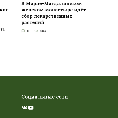
В Марие-Магдалинском
кие
женском монастыре идёт
сбор лекарственных
растений
та
0
583
Социальные сети
ВКонтакте
YouTube