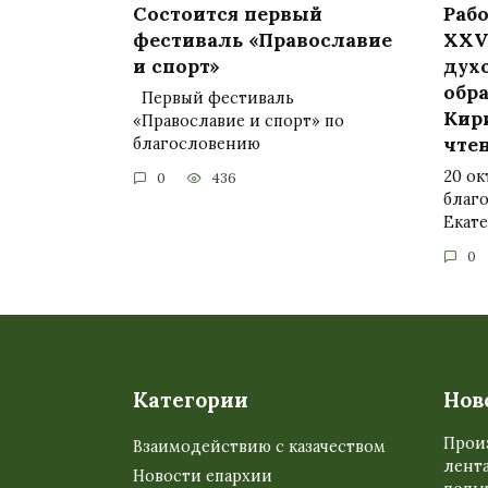
Состоится первый
Рабо
фестиваль «Православие
XXV
и спорт»
дух
обр
Первый фестиваль
Кир
«Православие и спорт» по
чте
благословению
20 ок
0
436
благ
Екат
0
Категории
Нов
Прои
Взаимодействию с казачеством
лента
Новости епархии