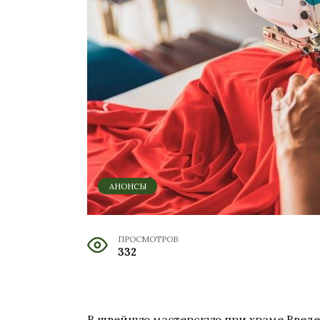
АНОНСЫ
ПРОСМОТРОВ
332
В швейную мастерскую при храме Введе