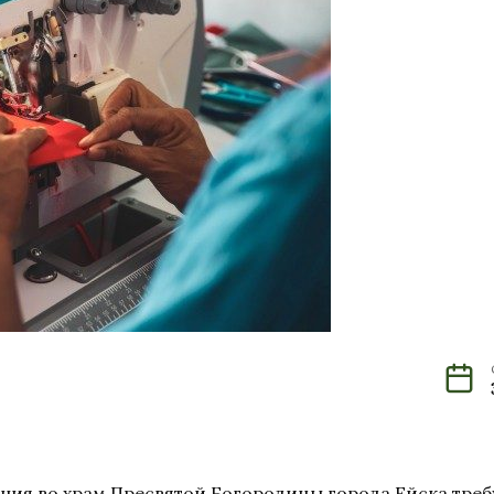
ния во храм Пресвятой Богородицы города Ейска треб