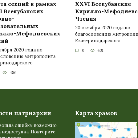
та секций в рамках
XXVI Всекубанские
I Всекубанских
Кирилло-Мефодиевс
овно-
Чтения
азовательных
20 октября 2020 года по
илло-Мефодиевских
благословению митрополи
ний
Екатеринодарского
тября 2020 года по
0
431
ословению митрополита
еринодарского
456
ости патриархии
Карта храмов
зошла ошибка; возможно,
 недоступна. Повторите