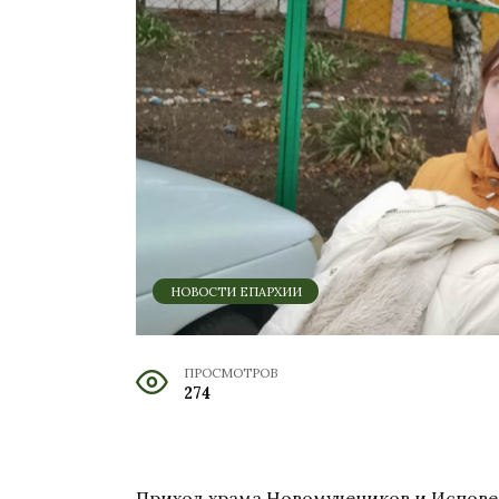
НОВОСТИ ЕПАРХИИ
ПРОСМОТРОВ
274
Приход храма Новомучеников и Испове