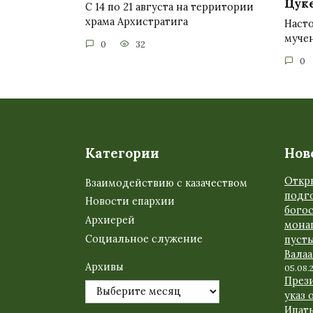
Цук
С 14 по 21 августа на территории
храма Архистратига
Насто
муче
0
32
0
Категории
Нов
Откр
Взаимодействию с казачеством
подго
Новости епархии
бого
Архиерей
мона
Социальное служение
пуст
Вала
Архивы
05.08.
През
указ 
Ипат