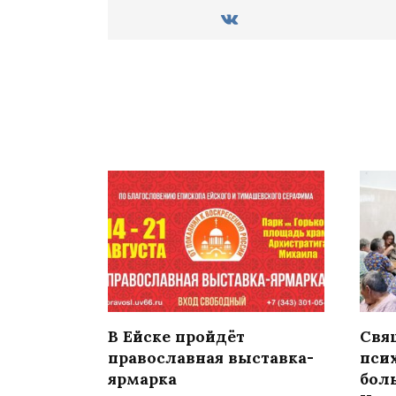
В Ейске пройдёт
Свя
православная выставка-
пси
ярмарка
бол