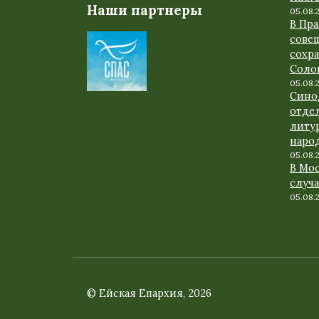
Наши партнеры
05.08.
В Пр
сове
сохр
Соло
05.08.
Сино
отде
литу
наро
05.08.
В Мо
случ
05.08.
© Ейская Епархия, 2026