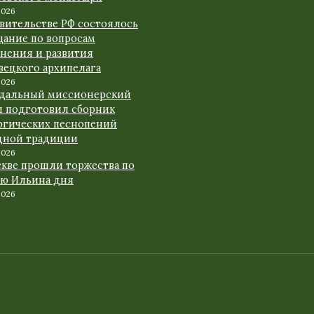
2026
авительстве РФ состоялось
щание по вопросам
анения и развития
вецкого архипелага
2026
дальный миссионерский
л подготовил сборник
ргических песнопений
дной традиции
2026
скве прошли торжества по
аю Ильина дня
2026