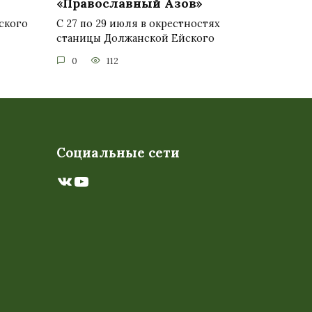
«Православный Азов»
ского
С 27 по 29 июля в окрестностях
станицы Должанской Ейского
0
112
Социальные сети
ВКонтакте
YouTube