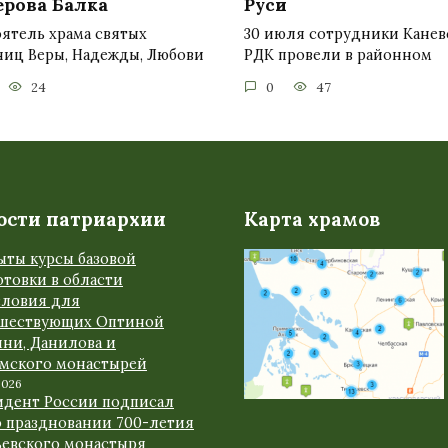
ерова Балка
Руси
ятель храма святых
30 июля сотрудники Канев
ниц Веры, Надежды, Любови
РДК провели в районном
24
0
47
ости патриархии
Карта храмов
ыты курсы базовой
товки в области
словия для
шествующих Оптиной
ыни, Данилова и
амского монастырей
2026
идент России подписал
о праздновании 700-летия
ьевского монастыря